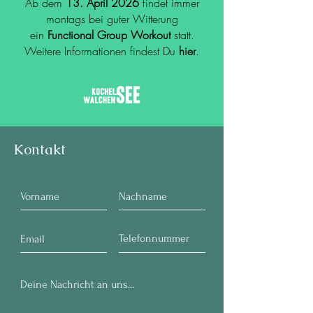
Ab dem
13. April 2026
findet immer
montags bei guter Witterung
ein
Functional Group Workout
statt.
Weitere Informationen findest Du
hier
.
Kontakt