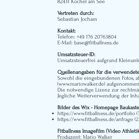
82431 Kochel am See
Vertreten durch:
Sebastian Jocham
Kontakt:
Telefon: +49 176 20763804
E-Mail:
base@fitballness.de
Umsatzsteuer-ID:
Umsatzsteuerfrei aufgrund Kleinun
Quellenangaben für die verwendete
Sowohl die eingebundenen Fotos, als
(
www.mariowalker.de
) aufgenommen
Die notwendige Lizenz zur rechtmä
Jegliche Weiterverwendung der Inha
Bilder des Wix - Homepage Baukaste
https://www.fitballness.de/portfolio
(
https://www.fitballness.de/anfrage
(2
Fitballness Imagefilm (Video Athletik
Produzent:
Mario Walker