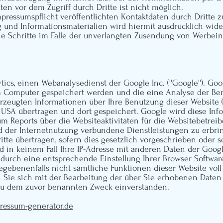
ten vor dem Zugriff durch Dritte ist nicht möglich.
ressumspflicht veröffentlichten Kontaktdaten durch Dritte 
 und Informationsmaterialien wird hiermit ausdrücklich wide
che Schritte im Falle der unverlangten Zusendung von Werbei
ics, einen Webanalysedienst der Google Inc. (''Google''). Go
Ihrem Computer gespeichert werden und die eine Analyse der B
zeugten Informationen über Ihre Benutzung dieser Website (e
USA übertragen und dort gespeichert. Google wird diese Inf
m Reports über die Websiteaktivitäten für die Websitebetre
d der Internetnutzung verbundene Dienstleistungen zu erbri
tte übertragen, sofern dies gesetzlich vorgeschrieben oder s
d in keinem Fall Ihre IP-Adresse mit anderen Daten der Goog
s durch eine entsprechende Einstellung Ihrer Browser Softwar
 gegebenenfalls nicht sämtliche Funktionen dieser Website vo
n Sie sich mit der Bearbeitung der über Sie erhobenen Daten
zu dem zuvor benannten Zweck einverstanden.
ressum-generator.de