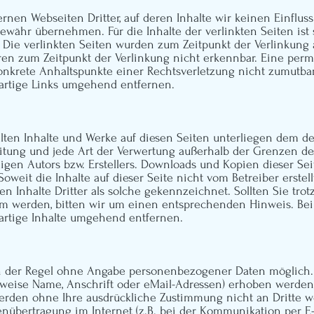
rnen Webseiten Dritter, auf deren Inhalte wir keinen Einflus
währ übernehmen. Für die Inhalte der verlinkten Seiten ist s
h. Die verlinkten Seiten wurden zum Zeitpunkt der Verlinkung
ren zum Zeitpunkt der Verlinkung nicht erkennbar. Eine perm
konkrete Anhaltspunkte einer Rechtsverletzung nicht zumutb
artige Links umgehend entfernen.
ellten Inhalte und Werke auf diesen Seiten unterliegen dem d
breitung und jede Art der Verwertung außerhalb der Grenzen d
igen Autors bzw. Erstellers. Downloads und Kopien dieser Seit
oweit die Inhalte auf dieser Seite nicht vom Betreiber erste
en Inhalte Dritter als solche gekennzeichnet. Sollten Sie tro
am werden, bitten wir um einen entsprechenden Hinweis. Be
artige Inhalte umgehend entfernen.
in der Regel ohne Angabe personenbezogener Daten möglich.
eise Name, Anschrift oder eMail-Adressen) erhoben werden, er
n werden ohne Ihre ausdrückliche Zustimmung nicht an Dritte 
tenübertragung im Internet (z.B. bei der Kommunikation per E